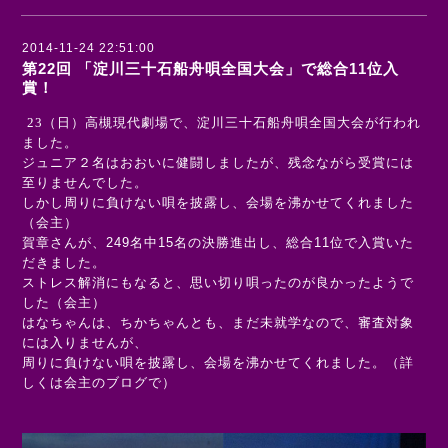
2014-11-24 22:51:00
第22回 「淀川三十石船舟唄全国大会」で総合11位入
賞！
23
（日）高槻現代劇場で、淀川三十石船舟唄全国大会が行われ
ました。
ジュニア２名はおおいに健闘しましたが、残念ながら受賞には
至りませんでした。
しかし周りに負けない唄を披露し、会場を沸かせてくれました
（会主）
賀章さんが、
249
名中
15
名の決勝進出し、総合
11
位で入賞いた
だきました。
ストレス解消にもなると、思い切り唄ったのが良かったようで
した（会主）
はなちゃんは、ちかちゃんとも、まだ未就学なので、審査対象
には入りませんが、
周りに負けない唄を披露し、会場を沸かせてくれました。（詳
しくは会主のブログで）