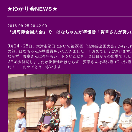
★ゆかり会NEWS★
2016-09-25 20:42:00
『淡海節全国大会』で、はなちゃんが準優勝！賀章さんが努力
9
24
25
28
月
・
日、大津市堅田において第
回『淡海節全国大会』が行わ
の部、はなちゃんが準優賞をいただきました！！おめでとうございます
ならず、賀章さんは今年もシードをいただき、２日目からの出場で し
2
5
日め大健闘しましたが決勝進出はならず。賀章さんは準決勝
位で決勝
た！！ おめでとうございます。