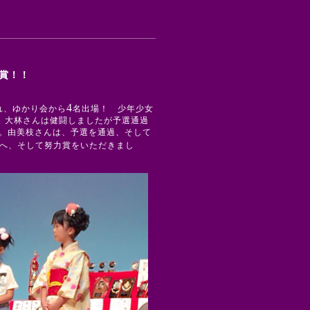
賞！！
4
れ、ゆかり会から
名出場！ 少年少女
。大林さんは健闘しましたが予選通過
た。由美枝さんは、予選を通過、そして
へ、そして努力賞をいただきまし