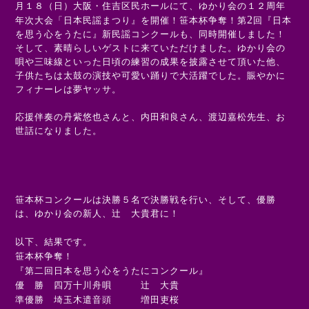
月１８（日）大阪・住吉区民ホールにて、ゆかり会の１２周年
2
年次大会「日本民謡まつり』を開催！笹本杯争奪！第
回『日本
を思う心をうたに』新民謡コンクールも、同時開催しました！
そして、素晴らしいゲストに来ていただけました。ゆかり会の
唄や三味線といった日頃の練習の成果を披露させて頂いた他、
子供たちは太鼓の演技や可愛い踊りで大活躍でした。賑やかに
フィナーレは夢ヤッサ。
応援伴奏の丹紫悠也さんと、内田和良さん、渡辺嘉松先生、お
世話になりました。
笹本杯コンクールは決勝５名で決勝戦を行い、そして、優勝
は、ゆかり会の新人、辻 大貴君に！
以下、結果です。
笹本杯争奪！
『第二回日本を思う心をうたにコンクール』
優 勝 四万十川舟唄 辻 大貴
準優勝 埼玉木遣音頭 増田吏桜