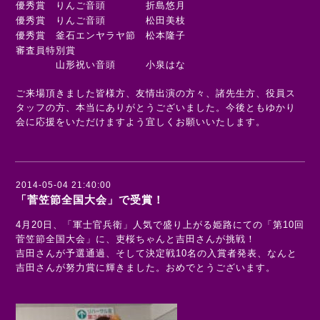
優秀賞 りんご音頭 折島悠月
優秀賞 りんご音頭 松田美枝
優秀賞 釜石エンヤラヤ節 松本隆子
審査員特別賞
山形祝い音頭 小泉はな
ご来場頂きました皆様方、友情出演の方々、諸先生方、役員ス
タッフの方、本当にありがとうございました。今後ともゆかり
会に応援をいただけますよう宜しくお願いいたします。
2014-05-04 21:40:00
「菅笠節全国大会」で受賞！
4
月
20
日、「軍士官兵衛」人気で盛り上がる姫路にての「第
10
回
菅笠節全国大会」に、吏桜ちゃんと吉田さんが挑戦！
吉田さんが予選通過、そして決定戦
10
名の入賞者発表、なんと
吉田さんが努力賞に輝きました。おめでとうございます。