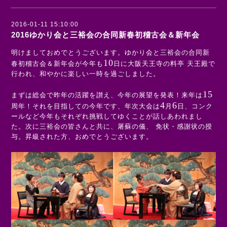
2016-01-11 15:10:00
2016ゆかり会と三裕会の合同新春初稽古会＆新年会
明けましておめでとうございます。ゆかり会と三裕会の合同新
10
春初稽古会＆新年会が今年も
日に大阪天王寺の料亭 天王殿で
行われ、和やかに楽しい一時を過ごしました。
15
まずは総会で昨年の活躍を讃え、今年の展望を発表！来年は
4
6
周年！それを目指しての今年です、年次大会は
月
日、コンク
ールなど今年もそれぞれ挑戦してゆくことが話しあわれまし
た。次に三裕会の皆さんと共に、屠蘇の儀、 免状・感謝状の授
与。昇級された方、おめでとうございます。