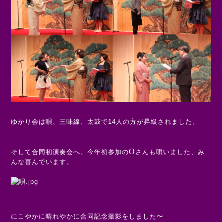
ゆかり会は唄、三味線、太鼓で14
人の方が昇級されました。
O
そして合同初演奏会へ。今年初参加の
さんも唄いました、み
んな喜んでいます。
にこやかに晴れやかに合同記念撮影をしました〜